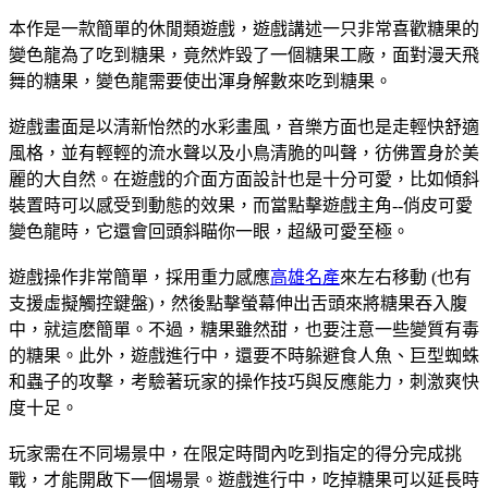
本作是一款簡單的休閒類遊戲，遊戲講述一只非常喜歡糖果的
變色龍為了吃到糖果，竟然炸毀了一個糖果工廠，面對漫天飛
舞的糖果，變色龍需要使出渾身解數來吃到糖果。
遊戲畫面是以清新怡然的水彩畫風，音樂方面也是走輕快舒適
風格，並有輕輕的流水聲以及小鳥清脆的叫聲，彷佛置身於美
麗的大自然。在遊戲的介面方面設計也是十分可愛，比如傾斜
裝置時可以感受到動態的效果，而當點擊遊戲主角--俏皮可愛
變色龍時，它還會回頭斜瞄你一眼，超級可愛至極。
遊戲操作非常簡單，採用重力感應
高雄名產
來左右移動 (也有
支援虛擬觸控鍵盤)，然後點擊螢幕伸出舌頭來將糖果吞入腹
中，就這麽簡單。不過，糖果雖然甜，也要注意一些變質有毒
的糖果。此外，遊戲進行中，還要不時躲避食人魚、巨型蜘蛛
和蟲子的攻擊，考驗著玩家的操作技巧與反應能力，刺激爽快
度十足。
玩家需在不同場景中，在限定時間內吃到指定的得分完成挑
戰，才能開啟下一個場景。遊戲進行中，吃掉糖果可以延長時