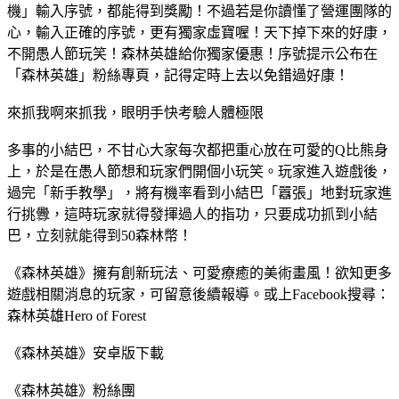
機」輸入序號，都能得到獎勵！不過若是你讀懂了營運團隊的
心，輸入正確的序號，更有獨家虛寶喔！天下掉下來的好康，
不開愚人節玩笑！森林英雄給你獨家優惠！序號提示公布在
「森林英雄」粉絲專頁，記得定時上去以免錯過好康！
來抓我啊來抓我，眼明手快考驗人體極限
多事的小結巴，不甘心大家每次都把重心放在可愛的Q比熊身
上，於是在愚人節想和玩家們開個小玩笑。玩家進入遊戲後，
過完「新手教學」，將有機率看到小結巴「囂張」地對玩家進
行挑釁，這時玩家就得發揮過人的指功，只要成功抓到小結
巴，立刻就能得到50森林幣！
《森林英雄》擁有創新玩法、可愛療癒的美術畫風！欲知更多
遊戲相關消息的玩家，可留意後續報導。或上Facebook搜尋：
森林英雄Hero of Forest
《森林英雄》安卓版下載
《森林英雄》粉絲團