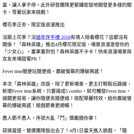
富，讓人拿不停。此外研發團隊更緊鑼密鼓地開發更多樣的關
卡，等著玩家來挑戰！
櫻花季正夯，限定版浪漫推出
沒跟上花季？沒
過年伴手禮 2018
有情人陪看櫻花？這都沒有
關係！「森林英雄」推出4月櫻花限定版，場景浪漫激發你的
「少女心」。塞車塞到怕？森林英雄不卡卡！快來浪漫場景與
女友來場甜蜜PK！
Fever time隨便玩隨便過，震破螢幕的爆破爽感！
本次「森林英雄」改版，除了更新場景，更主打輕鬆玩路線，
新增Fever time系統，只要達成5 combo，就可觸發Fever time，
過關更容易，讓你隨便丟隨便過！搭配華麗特效，給你震破螢
幕的爆破爽感！遊戲節奏更順暢！
愚人節不愚人，序號大亂「鬥」獎勵隨你拿！
惡搞當道，營運團隊豁出去了！4月1日當天進入遊戲，「隨