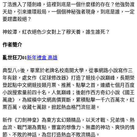
丁浩進入了隱劍峰，這裡到底是一個什麼樣的存在？他強勢渡
天劫，引來連環殺局，一個個神秘強者現身，到底是誰，一定
要趕盡殺絕？
神蛟潭，紅衣絕色少女對上了穆天養，誰生誰死？
作者簡介
亂世狂刀01
新年禮盒 高雄
典型八○後，畢業於老牌名校南開大學，從事網路小說寫作三
年有餘，處女作《足球修改器》打造了競技小說巔峰，長期榮
登起點中文網競技類月票、推薦、點擊之首，連續七個月百度
小說搜索量前四十名，人氣巔峰；後創作西方奇幻小說《國王
萬歲》，為縱橫中文網高價買斷，累積點擊一千六百萬次，紅
票百萬，收藏七萬餘，掀起熱血格鬥流狂潮。
新作《刀劍神皇》為東方玄幻類精品，以天才戰、兄弟情、熱
血流、戰鬥潮為賣點，豐富的想像力、無盡的神功、爽快的情
節、不敗的神話，為您打造熱血不敗流精品。