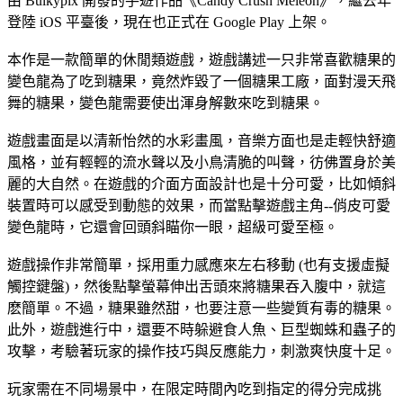
由 Bulkypix 開發的手遊作品《Candy Crush Meleon》，繼去年
登陸 iOS 平臺後，現在也正式在 Google Play 上架。
本作是一款簡單的休閒類遊戲，遊戲講述一只非常喜歡糖果的
變色龍為了吃到糖果，竟然炸毀了一個糖果工廠，面對漫天飛
舞的糖果，變色龍需要使出渾身解數來吃到糖果。
遊戲畫面是以清新怡然的水彩畫風，音樂方面也是走輕快舒適
風格，並有輕輕的流水聲以及小鳥清脆的叫聲，彷佛置身於美
麗的大自然。在遊戲的介面方面設計也是十分可愛，比如傾斜
裝置時可以感受到動態的效果，而當點擊遊戲主角--俏皮可愛
變色龍時，它還會回頭斜瞄你一眼，超級可愛至極。
遊戲操作非常簡單，採用重力感應來左右移動 (也有支援虛擬
觸控鍵盤)，然後點擊螢幕伸出舌頭來將糖果吞入腹中，就這
麽簡單。不過，糖果雖然甜，也要注意一些變質有毒的糖果。
此外，遊戲進行中，還要不時躲避食人魚、巨型蜘蛛和蟲子的
攻擊，考驗著玩家的操作技巧與反應能力，刺激爽快度十足。
玩家需在不同場景中，在限定時間內吃到指定的得分完成挑