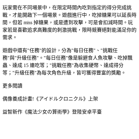
玩家需在不同場景中，在限定時間內吃到指定的得分完成挑
戰，才能開啟下一個場景。遊戲進行中，吃掉糖果可以延長時
間，但若 miss 掉糖果，或是遭到攻擊，可是會扣減時間。玩
家若是喜歡追求高難度的刺激挑戰，限時競賽絕對能滿足你的
需求。
遊戲中還有"任務"的設計，分為"每日任務"、"挑戰任
務"與"升級任務"。"每日任務"像是躲避食人魚攻擊、吃掉飄
蟲、達成 15 連吃等；"挑戰任務"為收集硬幣、達成得分
等；"升級任務"為每次角色升級，皆可獲得豐富的獎勵。
更多閱讀
偶像養成計畫!《アイドルクロニクル》上架
益智新作《魔法少女の算術學》登陸安卓平臺