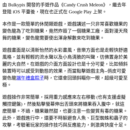
由 Bulkypix 開發的手遊作品《Candy Crush Meleon》，繼去年
登陸 iOS 平臺後，現在也正式在 Google Play 上架。
本作是一款簡單的休閒類遊戲，遊戲講述一只非常喜歡糖果的
變色龍為了吃到糖果，竟然炸毀了一個糖果工廠，面對漫天飛
舞的糖果，變色龍需要使出渾身解數來吃到糖果。
遊戲畫面是以清新怡然的水彩畫風，音樂方面也是走輕快舒適
風格，並有輕輕的流水聲以及小鳥清脆的叫聲，彷佛置身於美
麗的大自然。在遊戲的介面方面設計也是十分可愛，比如傾斜
裝置時可以感受到動態的效果，而當點擊遊戲主角--俏皮可愛
變色龍
端午禮盒粽子
時，它還會回頭斜瞄你一眼，超級可愛至
極。
遊戲操作非常簡單，採用重力感應來左右移動 (也有支援虛擬
觸控鍵盤)，然後點擊螢幕伸出舌頭來將糖果吞入腹中，就這
麽簡單。不過，糖果雖然甜，也要注意一些變質有毒的糖果。
此外，遊戲進行中，還要不時躲避食人魚、巨型蜘蛛和蟲子的
攻擊，考驗著玩家的操作技巧與反應能力，刺激爽快度十足。