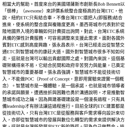
相當大的幫助。首度來台的美國堪薩斯市創新長Bob Bennett以
「很棒」（awesome）來評價系統整合度極高的台灣ETC，他
說，紐約ETC只有結合車，不像台灣ETC還把人(即服務)結合
進來，使系統的整合度與複雜度更高。墨西哥城市代表對於從
陸地國界入境的車輛如何計費提出詢問，對此，台灣ETC系統
具備的彈性計費服務，可容易調整來支援此需求。面對各國外
賓對ETC感到高度興趣，張永昌表示，台灣已經走出從智慧交
通ETC到智慧城市的康莊大道。國外對智慧城市很多不知如何
走，這就是台灣可以輸出貢獻國際之處。對國內來說，這個基
礎架構得來不易，它結合民間和政府辛苦努力與能量，已奠定
智慧城市的重要基礎。張永昌強調，智慧城市不能從技術切
入，不能做POC（Proof of Concept，意即用實驗來證實一個概
念）。智慧城市是一種體驗，是一個承諾，也就是城市領導者
的承諾與願景，遭遇挫折與困難也勇於溝通說明，才是推動智
慧城市成功之鑰。因為興建基礎建設是一個漫長過程，只有具
備leadership才有辦法讓這過程進行。目前全球的ETC建置都是
從技術切入，只有台灣ETC是從服務與客戶需求導向設計來切
入，亦即從智慧城市的發展與數位化轉型的需求來提供解決方
案，這就是台灣所發展出ETC新的路徑。因為自己做整合、技