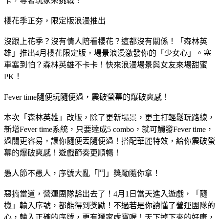
卡，等著玩家來挑戰！
櫻花季正夯，限定版浪漫推出
沒跟上花季？沒有情人陪看櫻花？這都沒有關係！「森林英
雄」推出4月櫻花限定版，場景浪漫激發你的「少女心」。塞
車塞到怕？森林英雄不卡卡！快來浪漫場景與女友來場甜蜜
PK！
Fever time隨便玩隨便過，震破螢幕的爆破爽感！
本次「森林英雄」改版，除了更新場景，更主打輕鬆玩路線，
新增Fever time系統，只要達成5 combo，就可觸發Fever time，
過關更容易，讓你隨便丟隨便過！搭配華麗特效，給你震破螢
幕的爆破爽感！遊戲節奏更順暢！
愚人節不愚人，序號大亂「鬥」獎勵隨你拿！
惡搞當道，營運團隊豁出去了！4月1日當天進入遊戲，「隨
機」輸入序號，都能得到獎勵！不過若是你讀懂了營運團隊的
心，輸入正確的序號，更有獨家虛寶喔！天下掉下來的好康，