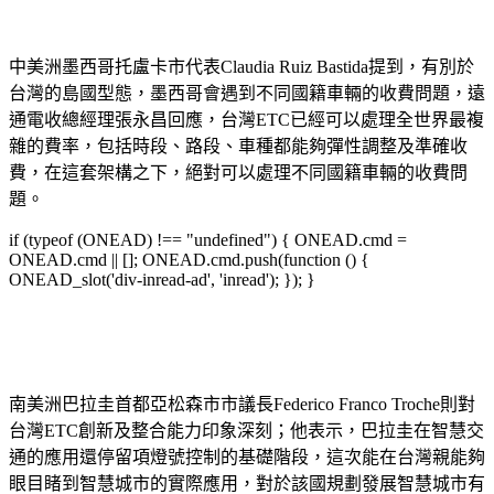
中美洲墨西哥托盧卡市代表Claudia Ruiz Bastida提到，有別於
台灣的島國型態，墨西哥會遇到不同國籍車輛的收費問題，遠
通電收總經理張永昌回應，台灣ETC已經可以處理全世界最複
雜的費率，包括時段、路段、車種都能夠彈性調整及準確收
費，在這套架構之下，絕對可以處理不同國籍車輛的收費問
題。
if (typeof (ONEAD) !== "undefined") { ONEAD.cmd =
ONEAD.cmd || []; ONEAD.cmd.push(function () {
ONEAD_slot('div-inread-ad', 'inread'); }); }
南美洲巴拉圭首都亞松森市市議長Federico Franco Troche則對
台灣ETC創新及整合能力印象深刻；他表示，巴拉圭在智慧交
通的應用還停留項燈號控制的基礎階段，這次能在台灣親能夠
眼目睹到智慧城市的實際應用，對於該國規劃發展智慧城市有