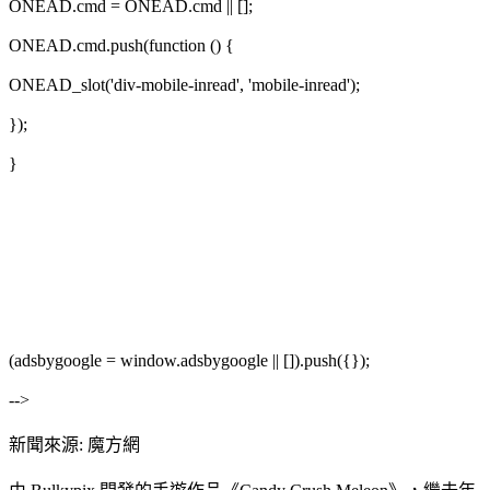
ONEAD.cmd = ONEAD.cmd || [];
ONEAD.cmd.push(function () {
ONEAD_slot('div-mobile-inread', 'mobile-inread');
});
}
(adsbygoogle = window.adsbygoogle || []).push({});
-->
新聞來源: 魔方網