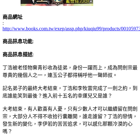
商品網址
:
http://www.books.com.tw/exep/assp.php/kiuqiu99/products/0010597
商品訊息功能
:
商品訊息描述
:
丁浩被老怪物棄青衫收為徒弟，身份一躍而上，成為問劍宗最
尊貴的幾個人之一，連玉公子都得稱呼他一聲師叔。
記名弟子的最終大考結束，丁浩和李牧雲完成了一劍之約，到
底誰能笑到最後？進入前十五名的幸運兒又是誰？
大考結束，有人歡喜有人憂，只有少數人才可以繼續留在問劍
宗，大部分人不得不收拾行囊離開，誰走誰留？丁浩的戀情，
發生新的變化，李伊若的苦苦追求，可以感化那顆冷漠的心
嗎？