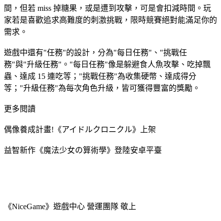
間，但若 miss 掉糖果，或是遭到攻擊，可是會扣減時間。玩
家若是喜歡追求高難度的刺激挑戰，限時競賽絕對能滿足你的
需求。
遊戲中還有"任務"的設計，分為"每日任務"、"挑戰任
務"與"升級任務"。"每日任務"像是躲避食人魚攻擊、吃掉飄
蟲、達成 15 連吃等；"挑戰任務"為收集硬幣、達成得分
等；"升級任務"為每次角色升級，皆可獲得豐富的獎勵。
更多閱讀
偶像養成計畫!《アイドルクロニクル》上架
益智新作《魔法少女の算術學》登陸安卓平臺
《NiceGame》遊戲中心 營運團隊 敬上