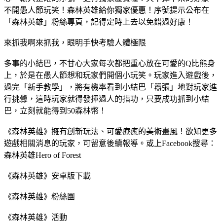
不開愚人節玩笑！森林英雄給你獨家優惠！序號提示公布在
「森林英雄」粉絲專頁，記得定時上去以免錯過好康！
來抓我啊來抓我，眼明手快考驗人體極限
多事的小結巴，不甘心大家每次都把重心放在可愛的Q比熊身
上，於是在愚人節想和玩家們開個小玩笑。玩家進入遊戲後，
過完「新手教學」，將有機率看到小結巴「囂張」地對玩家進
行挑釁，這時玩家就得發揮過人的指功，只要成功抓到小結
巴，立刻就能得到50森林幣！
《森林英雄》擁有創新玩法、可愛療癒的美術畫風！欲知更多
遊戲相關消息的玩家，可留意後續報導。或上Facebook搜尋：
森林英雄Hero of Forest
《森林英雄》安卓版下載
《森林英雄》粉絲團
《森林英雄》活動