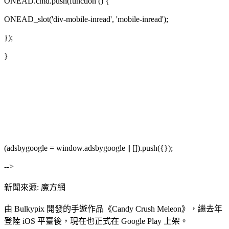
ONEAD.cmd.push(function () {
ONEAD_slot('div-mobile-inread', 'mobile-inread');
});
}
(adsbygoogle = window.adsbygoogle || []).push({});
-->
新聞來源: 魔方網
由 Bulkypix 開發的手遊作品《Candy Crush Meleon》，繼去年
登陸 iOS 平臺後，現在也正式在 Google Play 上架。