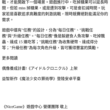
戰，才能開啟下一個場景。遊戲進行中，吃掉糖果可以延長時
間，但若 miss 掉糖果，或是遭到攻擊，可是會扣減時間。玩
家若是喜歡追求高難度的刺激挑戰，限時競賽絕對能滿足你的
需求。
遊戲中還有"任務"的設計，分為"每日任務"、"挑戰任
務"與"升級任務"。"每日任務"像是躲避食人魚攻擊、吃掉飄
蟲、達成 15 連吃等；"挑戰任務"為收集硬幣、達成得分
等；"升級任務"為每次角色升級，皆可獲得豐富的獎勵。
更多閱讀
偶像養成計畫!《アイドルクロニクル》上架
益智新作《魔法少女の算術學》登陸安卓平臺
《NiceGame》遊戲中心 營運團隊 敬上