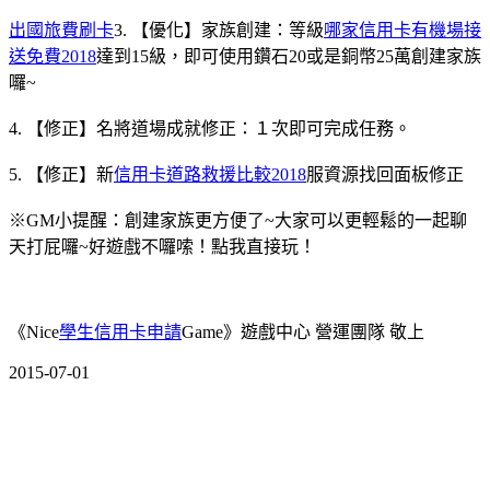
出國旅費刷卡
3. 【優化】家族創建：等級
哪家信用卡有機場接
送免費2018
達到15級，即可使用鑽石20或是銅幣25萬創建家族
囉~
4. 【修正】名將道場成就修正：１次即可完成任務。
5. 【修正】新
信用卡道路救援比較2018
服資源找回面板修正
※GM小提醒：創建家族更方便了~大家可以更輕鬆的一起聊
天打屁囉~好遊戲不囉嗦！點我直接玩！
《Nice
學生信用卡申請
Game》遊戲中心 營運團隊 敬上
2015-07-01