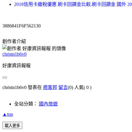
2018信用卡繳稅優惠 刷卡回饋金比較.刷卡回饋金 國外 2
3886841F6F562130
創作者介紹
christn1b6v0
好康資訊報報
christn1b6v0 發表在
痞客邦
留言
(0)
人氣(
0
)
全站分類：
國內旅遊
▲top
載入更多