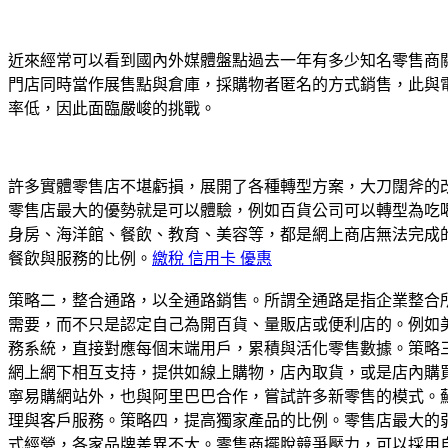
近來經常可以看到國內外媒體盤點過去一年有多少知名零售商
門店同時當作展售點與倉庫，採購物者匿名的方式銷售，此與
率低，因此面臨嚴峻的挑戰。
許多實體零售店不堪虧損，展開了各種轉型方案，大刀闊斧的
零售店最大的優勢就是可以體驗，例如百貨公司可以轉型為吃
身房、海洋館、餐飲、教育、美容等，都是網上商店無法完成
餐飲與服務的比例。
繳稅 信用卡 優惠
策略二，整合通路，以全通路銷售。所謂全通路是指企業整合
需要，而不只是認定自己為開百貨、量販店或便利店的。例如
務系統，直接對應每個末端用戶，累積與活化零售數據。策略
網上網下相互支持，提供如線上購物，店內取貨，或是店內購
寧易購網站外，也與阿里巴巴合作，嘗試許多新零售的模式。
理與客戶服務。策略四，提高獨家產品的比例。零售店最大的
式經營，各家品牌差異不大。零售商擺脫競爭壓力，可以採用