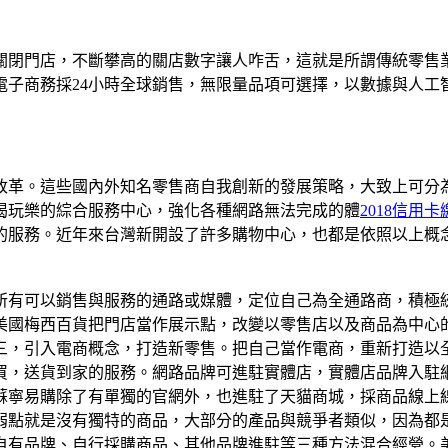
關閉門店，不斷攀高的關店數字讓人咋舌，這就是所謂傳統零售
電子商務採24小時全球銷售，無限量品項可選擇，以數據與人工
改革。這些國內外知名零售商自我創新的發展策略，大致上可分
喝玩樂的綜合服務中心，強化各種網路無法完成的體
2018信用卡繳
的服務。近年來台灣新開設了許多購物中心，也都是依照以上概
所有可以銷售與服務的通路或媒體，定位自己為全通路商，積極統
美國梅西百貨把門店當作展示點，改變以零售店以及商品為中心
三，引入電商概念，打造新零售。把自己當作電商，重新打造以
買，送貨到家的服務。網路品牌可進駐實體店，實體店品牌入駐
蘇寧易購除了有單獨的官網外，也進駐了天貓商城，採商品線上
弱點就是沒有獨特的商品，大部分的產品與競爭者類似，因為都
自有品牌、自行採購商品、其他品牌進駐等三種方法混合經營。