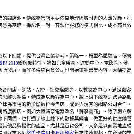
業的關店潮。傳統零售店主要依靠地理區域附近的人流光顧，把
智慧為基礎，採記名一對一客製化服務的模式相比，成本高且效
為以下四類，提供台灣企業參考。策略一，轉型為體驗店。傳統
稅 2018
驗與獨特性。諸如兒童樂園、運動中心、電影院、健
念所發展，而許多傳統百貨公司也開始重組營業內容，大幅提高
合門店、網站、APP、社交媒體等，以數據為中心，滿足顧客
的思維與組織，轉成為以顧客為中心，線上線下統整之跨通路服
全球為市場的新形態數位零售店；或是與現有的網路公司合作，
網路旗艦店。例如大陸蘇寧電器改名「蘇寧雲商」，除了創立蘇
線下同價，也打通了線上線下的數據與銷售，做更好的供應鏈管
是其他品牌提供的產品。尤其是百貨公司，大多是以商業地產模
美國好市多近
悠遊卡信用卡有哪幾家
年來快速崛起，在台灣的業