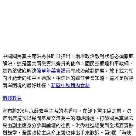
中國國民黨主席洪秀柱昨日指出，兩岸政治敵對狀態必須徹底
解決，這是國共兩黨責無旁貸的使命。國民黨通過和平政綱，
是希望徹底解決
簡單年菜食譜
兩岸政治敵對問題，放下武力相
向才能走向和平。她說，相信她的繼任者會知道，這才是解除
兩岸困境的最好途徑。
新屋中秋烤肉食材
借錢救急
宣布將於6月底辭去黨主席的洪秀柱，在卸下黨主席之前，決
定出席這次以民間基層交流為主的海峽論壇，打破國民黨過去
只由副主席身分參與論壇的往例。洪秀柱進場受到全場嘉賓熱
烈鼓掌，全國政協主席俞正聲也伸出手來歡迎。第9屆「海峽