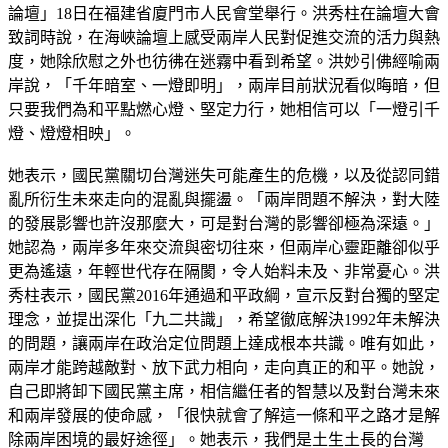
論壇」18日在福建省廈門市人民會堂舉行。洪秀柱在論壇大會
致詞時說，在海峽論壇上感受兩岸人民對促進交流的活力與熱
度，她除欣慰之外也彷彿在迷霧中看到希望。洪妙引佛經喻兩
岸說，「千年暗室、一燈即明」，兩岸目前狀況看似晦暗，但
只要我們為和平點燃心燈、堅定力行，她相信可以「一燈引千
燈、燈燈相映」。
她表示，國民黨關切台灣迷失可能產生的危機，以及從認同錯
亂所衍生未來走向的混亂與擺盪。「兩岸問題不解決，對大陸
的發展影響也許沒那麼大，可是對台灣的影響卻極為深遠。」
她認為，兩岸多年來交流與密切往來，但兩岸心靈距離卻似乎
更為遙遠，年輕世代存在隔閡，令人始料未及、非常憂心。洪
秀柱表示，國民黨2016年通過和平政綱，宣示反對台獨的堅定
理念，並提出深化「九二共識」，希望徹底解決1992年未解決
的問題，讓兩岸在政治定位問題上達成根本共識。唯有如此，
兩岸才能跨越敵對、放下武力相向，走向真正的和平。她說，
自己即將卸下國民黨主席，相信繼任者的智慧以及對台灣未來
和兩岸發展的使命感，「很快就會了解這一條和平之路才是解
除兩岸困境的最好途徑」。她表示，我們是土生土長的台灣