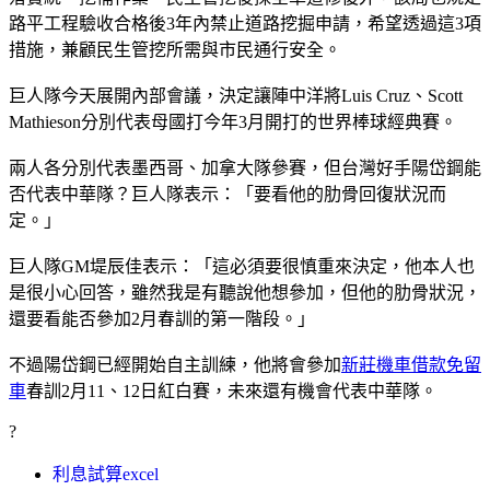
路平工程驗收合格後3年內禁止道路挖掘申請，希望透過這3項
措施，兼顧民生管挖所需與市民通行安全。
巨人隊今天展開內部會議，決定讓陣中洋將Luis Cruz、Scott
Mathieson分別代表母國打今年3月開打的世界棒球經典賽。
兩人各分別代表墨西哥、加拿大隊參賽，但台灣好手陽岱鋼能
否代表中華隊？巨人隊表示：「要看他的肋骨回復狀況而
定。」
巨人隊GM堤辰佳表示：「這必須要很慎重來決定，他本人也
是很小心回答，雖然我是有聽說他想參加，但他的肋骨狀況，
還要看能否參加2月春訓的第一階段。」
不過陽岱鋼已經開始自主訓練，他將會參加
新莊機車借款免留
車
春訓2月11、12日紅白賽，未來還有機會代表中華隊。
?
利息試算excel