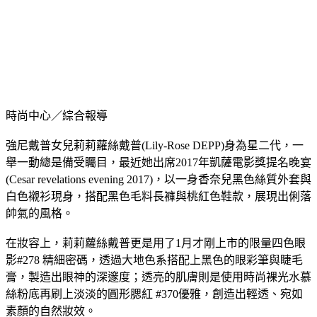
時尚中心／綜合報導
強尼戴普女兒莉莉蘿絲戴普(Lily-Rose DEPP)身為星二代，一
舉一動總是備受矚目，最近她出席2017年凱薩電影獎提名晚宴
(Cesar revelations evening 2017)，以一身香奈兒黑色絲質外套與
白色襯衫現身，搭配黑色毛料長褲與桃紅色鞋款，展現出俐落
帥氣的風格。
在妝容上，莉莉蘿絲戴普更是用了1月才剛上市的限量四色眼
影#278 精細密碼，透過大地色系搭配上黑色的眼彩筆與睫毛
膏，製造出眼神的深邃度；透亮的肌膚則是使用時尚裸光水慕
絲粉底再刷上淡淡的圓形腮紅 #370優雅，創造出輕透、宛如
素顏的自然妝效。