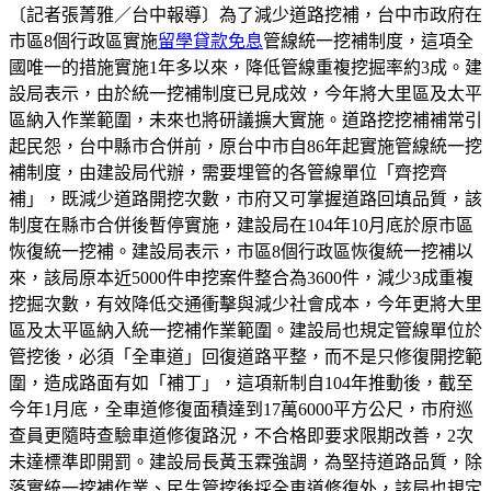
〔記者張菁雅／台中報導〕為了減少道路挖補，台中市政府在
市區8個行政區實施
留學貸款免息
管線統一挖補制度，這項全
國唯一的措施實施1年多以來，降低管線重複挖掘率約3成。建
設局表示，由於統一挖補制度已見成效，今年將大里區及太平
區納入作業範圍，未來也將研議擴大實施。道路挖挖補補常引
起民怨，台中縣市合併前，原台中市自86年起實施管線統一挖
補制度，由建設局代辦，需要埋管的各管線單位「齊挖齊
補」，既減少道路開挖次數，市府又可掌握道路回填品質，該
制度在縣市合併後暫停實施，建設局在104年10月底於原市區
恢復統一挖補。建設局表示，市區8個行政區恢復統一挖補以
來，該局原本近5000件申挖案件整合為3600件，減少3成重複
挖掘次數，有效降低交通衝擊與減少社會成本，今年更將大里
區及太平區納入統一挖補作業範圍。建設局也規定管線單位於
管挖後，必須「全車道」回復道路平整，而不是只修復開挖範
圍，造成路面有如「補丁」，這項新制自104年推動後，截至
今年1月底，全車道修復面積達到17萬6000平方公尺，市府巡
查員更隨時查驗車道修復路況，不合格即要求限期改善，2次
未達標準即開罰。建設局長黃玉霖強調，為堅持道路品質，除
落實統一挖補作業、民生管挖後採全車道修復外，該局也規定