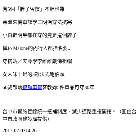
有5個「胖子習慣」不胖也難
寒流來機車族學三明治穿法抗寒
小白鞋明星都在穿的竟是這個牌子
懂Jo Malone的內行人都指名要..
穿搭站／天冷學李維維戴佛祖帽
女人味十足的3款法式鮑伯頭
60歲部落
復額車貸
客教妳5件單品可穿30年
台中市實施管線統一挖補制度，減少道路重複開挖。（圖由台
中市政府建設局提供）
2017-02-0314:26