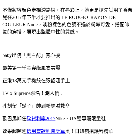
不僅妝容顏色走裸透路線，在唇彩上，她更是搶先試用了香奈
兒在2017年下半才要推出的 LE ROUGE CRAYON DE
COULEUR Nude，淡粉裸色的色調不過於粉嫩可愛，搭配帥
氣的穿搭，展現出整體中性的質感。
baby出院「黑白配」有心機
最美第一千金穿綠風衣美爆
正港18萬元手機殼在張韶涵手上
LV x Supreme聯名！潮人們..
孔劉留「鬍子」帥到粉絲喊救命
歐巴馬卸任
房貸利率2017
Nike、UA贈專屬限量鞋
效果超越迪
信用貸款利息計算
奧！日妞瘋搶護唇精華